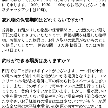
にて承ります。10:00、10:30、11:00からお選びください（通
常チェックアウトは10時)。
忘れ物の保管期間はどれくらいですか？
拾得物、お預かりした物品の保管期間は、ご指定のない限り
下記の通りとさせていただきます。保管期間を経過した拾得
物、お預かりした物品は、お引き取りの意思がないものとし
て処理いたします。 保管期間：３カ月(拾得日、またはお預
かり日より）
釣りができる場所はありますか？
四万では二ヵ所釣りポイントがございます。 一つ目が小倉
の滝へ向かう途中の川と道がぶつかる場所となります。コン
クリートの橋がある場所に車の停められるスペースもござい
ます。また、そのポイントで毎年ヤマメの放流も行っており
ますので一番釣りやすいかと思います。しかし、道が悪いの
で車を傷つけたくない場合や車がない場合や釣り初心者のか
たや小さいお子様連れの場合は魚は少ないですがもう一か所
の安全な桐の木平駐車場沿いの河原がおすすめでございま