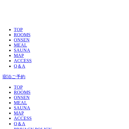
TOP
ROOMS
ONSEN
MEAL
SAUNA
MAP
ACCESS
Q＆A
宿泊ご予約
TOP
ROOMS
ONSEN
MEAL
SAUNA
MAP
ACCESS
Q＆A