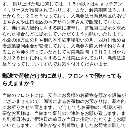
す。 釣り上げた魚に関しては、１５㎝以下はキャッチアン
ドリリースが推奨されております。また、解禁期間は３月１
日から９月２０日となっており、入漁券は日向見地区のあづ
まやさんや山口地区のヘアサロン関さんで販売しておりま
す。券は購入後釣りをする際に携帯し、監視員に提示を求め
られた場合などに提示していただくようお願いいたします。
小倉の滝方面の川や桐の木平駐車場沿いの川、四万川含め吾
妻漁業協同組合が管理しており、入漁券を購入せず釣りをす
ることや券を持っていたとしても禁漁期間（９月２１日から
２月２８日）に釣りをすることは禁止されており、漁業法違
反となってしまいますのでお気を付けくださいませ。
郵送で荷物だけ先に送り、フロントで預かっても
らえますか？
当館のフロントには、安全にお客様のお荷物を預かる設備が
ございませんので、郵送によるお荷物のお預かりは、基本的
にお断りさせて頂きます。 どうしてもお荷物のご郵送が必
要なお客様は、当館まで事前のご連絡をお願い致します。ま
た到着日時はご宿泊日の前日か当日に指定いただくようお願
いいたします。ご連絡がなく到着致しましたお荷物に関して