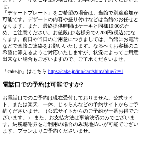
せ。
「デザートプレート」をご希望の場合は、当館で別途追加が
可能です。デザートの内容や盛り付けなどは当館のお任せと
なります。また、最終提供時間はケーキと同様19:00のた
め、ご注意ください。お値段は2名様分で2,200円(税込)にな
ります。前日や当日のご用意につきましては、当館にお電話
などで直接ご連絡をお願いいたします。なるべくお客様のご
希望に添えるようご対応いたしますが、状況によってご用意
出来ない場合もございますので、ご了承くださいませ。
「cake.jp」はこちら
https://cake.jp/inn/cart/shimablue/?r=1
電話口での予約は可能ですか?
お電話口でのご予約は現在受付しておりません。公式サイ
ト、または楽天、一休、じゃらんなどの予約サイトからご予
約くださいませ。（公式サイトからのご予約が一番お得でご
ざいます。） また、お支払方法は事前決済のみでございま
す。納税感謝券をご利用の場合のみ現地払いが可能でござい
ます。プランよりご予約くださいませ。