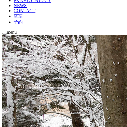
PRIVACY POLICY
NEWS
CONTACT
空室
予約
menu