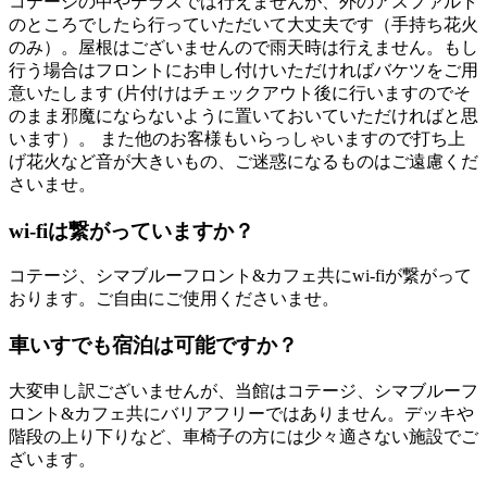
コテージの中やテラスでは行えませんが、外のアスファルト
のところでしたら行っていただいて大丈夫です（手持ち花火
のみ）。屋根はございませんので雨天時は行えません。もし
行う場合はフロントにお申し付けいただければバケツをご用
意いたします (片付けはチェックアウト後に行いますのでそ
のまま邪魔にならないように置いておいていただければと思
います）。 また他のお客様もいらっしゃいますので打ち上
げ花火など音が大きいもの、ご迷惑になるものはご遠慮くだ
さいませ。
wi-fiは繋がっていますか？
コテージ、シマブルーフロント&カフェ共にwi-fiが繋がって
おります。ご自由にご使用くださいませ。
車いすでも宿泊は可能ですか？
大変申し訳ございませんが、当館はコテージ、シマブルーフ
ロント&カフェ共にバリアフリーではありません。デッキや
階段の上り下りなど、車椅子の方には少々適さない施設でご
ざいます。