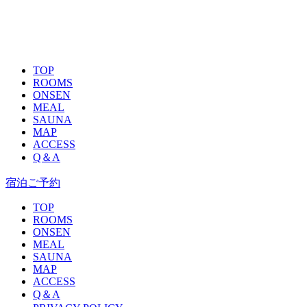
TOP
ROOMS
ONSEN
MEAL
SAUNA
MAP
ACCESS
Q＆A
宿泊ご予約
TOP
ROOMS
ONSEN
MEAL
SAUNA
MAP
ACCESS
Q＆A