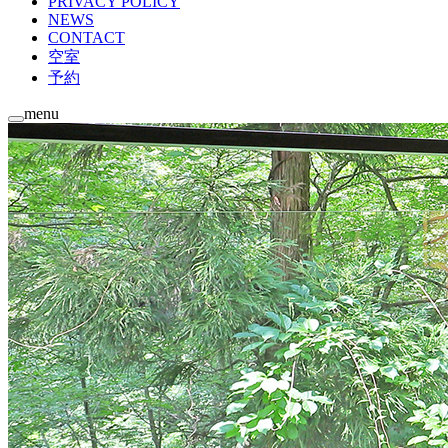
PRIVACY POLICY
NEWS
CONTACT
空室
予約
menu